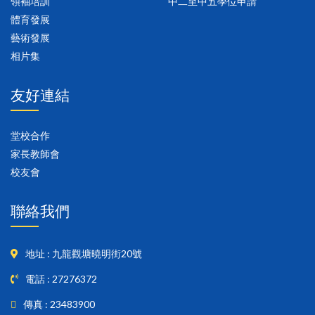
領袖培訓
中二至中五學位申請
體育發展
藝術發展
相片集
友好連結
堂校合作
家長教師會
校友會
聯絡我們
地址 : 九龍觀塘曉明街20號
電話 : 27276372
傳真 : 23483900