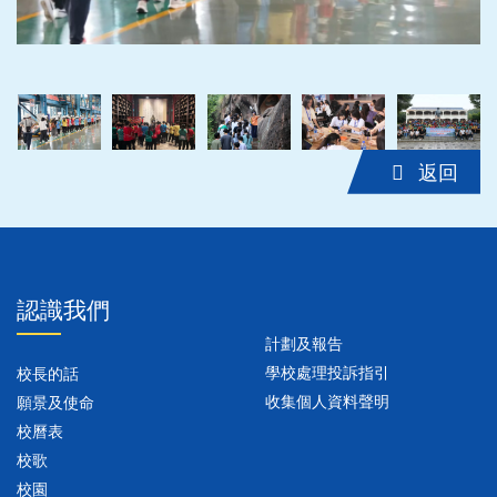
‹
›
返回
認識我們
計劃及報告
學校處理投訴指引
校長的話
收集個人資料聲明
願景及使命
校曆表
校歌
校園