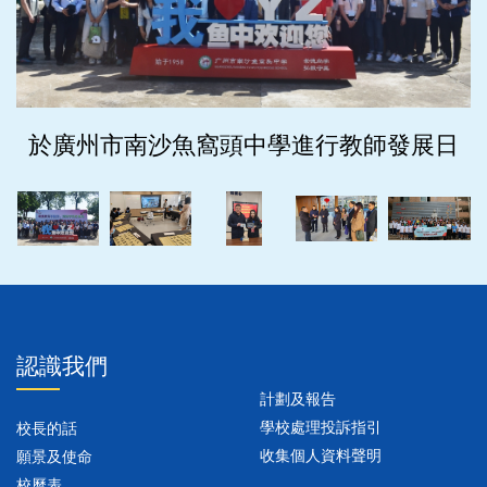
於廣州市南沙魚窩頭中學進行教師發展日
‹
›
認識我們
計劃及報告
學校處理投訴指引
校長的話
收集個人資料聲明
願景及使命
校曆表