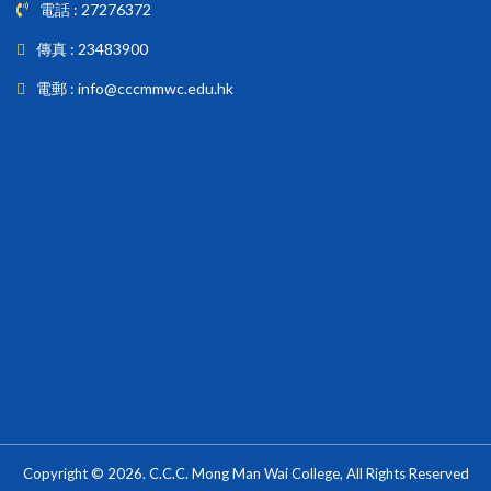
電話 : 27276372
傳真 : 23483900
電郵 : info@cccmmwc.edu.hk
Copyright © 2026. C.C.C. Mong Man Wai College, All Rights Reserved