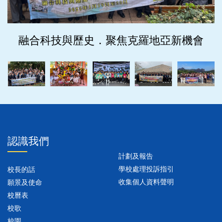
融合科技與歷史．聚焦克羅地亞新機會
‹
›
認識我們
計劃及報告
學校處理投訴指引
校長的話
收集個人資料聲明
願景及使命
校曆表
校歌
校園