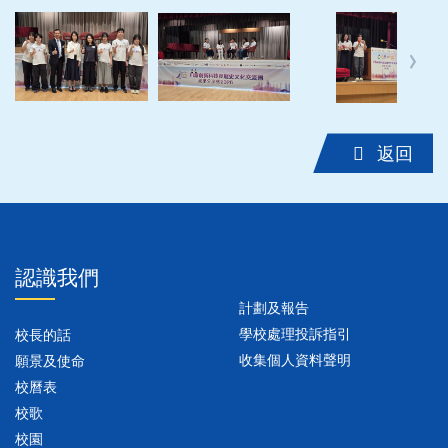
‹
›
返回
認識我們
計劃及報告
學校處理投訴指引
校長的話
收集個人資料聲明
願景及使命
校曆表
校歌
校園