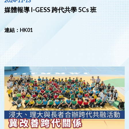
2024-11-13
媒體報導 I-GESS 跨代共學 5Cs 班
連結：
HK01
‹
›